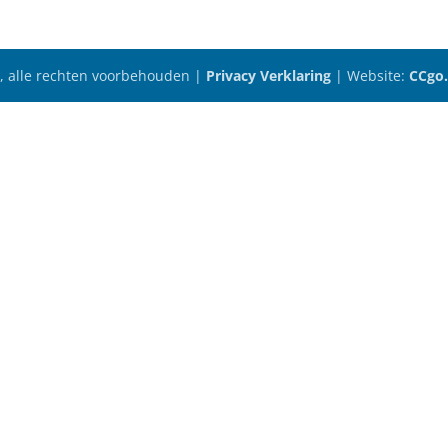
6, alle rechten voorbehouden |
Privacy Verklaring
| Website:
CCgo.