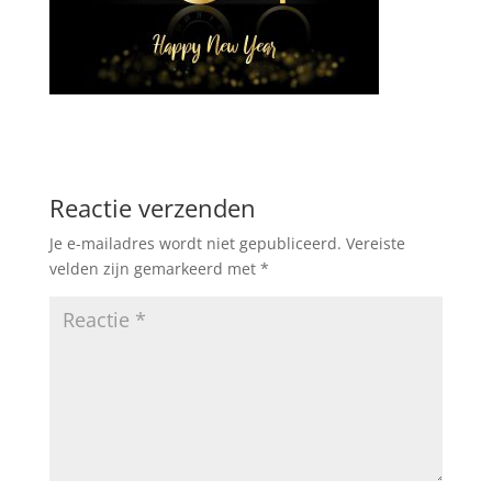
Reactie verzenden
Je e-mailadres wordt niet gepubliceerd.
Vereiste
velden zijn gemarkeerd met
*